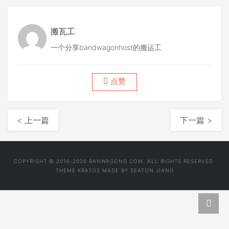
搬瓦工
一个分享bandwagonhost的搬运工
点赞
< 上一篇
下一篇 >
COPYRIGHT © 2014-2026 BANWAGONG.COM. ALL RIGHTS RESERVED.
THEME
KRATOS
MADE BY
SEATON JIANG